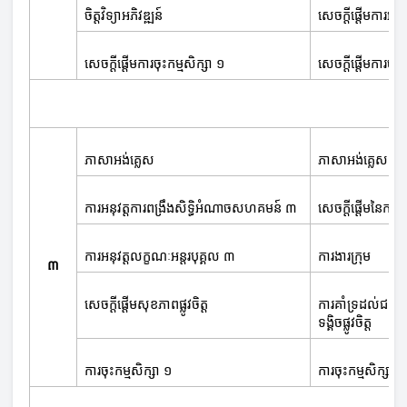
ចិត្តវិទ្យាអភិវឌ្ឍន៍
សេចក្ដីផ្ដើមការអភិវ
សេចក្ដីផ្ដើមការចុះកម្មសិក្សា ១
សេចក្ដីផ្ដើមការចុះ
ភាសាអង់គ្លេស
ភាសាអង់គ្លេស
ការអនុវត្តការពង្រឹងសិទ្ធិអំណាចសហគមន៍ ៣
សេចក្ដីផ្ដើមនៃការស្
ការអនុវត្តលក្ខណៈអន្តរបុគ្គល ៣
ការងារក្រុម
៣
សេចក្ដីផ្ដើមសុខភាពផ្លូវចិត្ត
ការគាំទ្រដល់ជនរ
ទង្គិចផ្លូវចិត្ត
ការចុះកម្មសិក្សា ១
ការចុះកម្មសិក្សា 