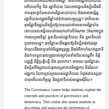
វិភាគពីនិយមន័យមនោគមវិជ្ជា មនោគមវិជ្ជានយោបាយ
អភិបាលកិច្ច និង រដ្ឋាភិបាល ដែលអាចជួយនិស្សិតដឹងពី
ភាពខុសគ្នានៃមនោគមវិជ្ជានយោបាយ និងរចនាសម្ព័ន្ធ
រដ្ឋាភិបាលកម្ពុជាពីឆ្នាំ១៩៥៣ដល់បច្ចុប្បន្ន។ ជាពិសេស
មុខវិជ្ជានឹងជួយនិស្សិតឱ្យបានយល់ថាមនោគមវិជ្ជាទាំង
នោះបានជះឥទ្ធិពលយ៉ាងណាទៅលើអំណាច (អំណាចក្នុង
ការសម្រេចចិត្ត) តួនាទីរបស់រដ្ឋាភិបាល និង តួនាទីរបស់
ប្រជាពលរដ្ឋ។ មុខវិជ្ជានេះនឹងផ្តល់ឱ្យនិស្សិតផងដែរនូវ
ចំណេះដឹងជាទូទៅអំពីរដ្ឋធម្មនុញ្ញ និងអំពីការកំណត់តួនាទី
និងការទទួលខុសត្រូវរបស់ស្ថាប័នទាំងបីរបស់រដ្ឋគឺ៖ និត្តិ
បញ្ញត្តិ និត្តិប្រត្តិបត្តិ និង តុលាការ។ តាមរយៈមុខវិជ្ជានេះ
និស្សិតក៏ស្វែងយល់នូវទស្សនាទានវិមជ្ឈការ និងវិសហ
មជ្ឈការ នៃការគ្រប់គ្រងរបស់រដ្ឋាភិបាល ក៍ដូចជាទស្សនា
ទានអភិបាលកិច្ចល្អ និងតួនាទីរបស់សង្គមស៊ីវិល។
The Governance course helps students explain the
concepts and practices of governance and
democracy. This course also assists students in
describing and analyzing the definitions of