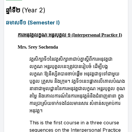
ឆ្នាំទី២
(Year 2)
ឆមាសទី១
(
Semester I
)
ការអនុវត្តលក្ខណៈអន្តរបុគ្គល ១
(Interpersonal Practice I)
Mrs. Srey Sochenda
វគ្គសិក្សាទី១នៃវគ្គសិក្សា៣ជាប់គ្នាស្ដីពីការអនុវត្ដជា
លក្ខណៈអន្ដរបុគ្គលនេះត្រូវបានរៀបចំ ដើម្បីបង្ក
លក្ខណៈឱ្យនិស្សិតបានចាប់ផ្ដើម អនុវត្ដជាទូទៅជាមួយ
បុគ្គល គ្រួសារ និងក្រុម។ វគ្គទី១នេះផ្ដោតលើគោលបំណង
នានាជាមូលដ្ឋាននៃការអនុវត្ដជាលក្ខណៈអន្ដរបុគ្គល គុណ
តម្លៃ និងគោលការណ៍នៃការអនុវត្ដន៍និងជំនាញនានា ក្នុង
ការប្រាស្រ័យទាក់ទងដែលមានសារៈសំខាន់សម្រាប់ការ
អនុវត្ដ។
This is the first course in a three course
sequences on the Interpersonal Practice