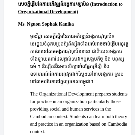
សេចក្តីផ្តើមនៃការអភិវឌ្ឍន៍អង្គការ/ស្ថាប័ន​
(
Introduction to
Organizational Development)
Ms. Nguon Sophak Kanika
មុខវិជ្ជា សេចក្តីផ្តើមនៃការអភិវឌ្ឍន៍អង្គការ/ស្ថាប័ន
នេះជួយទំនុកបម្រុងឱ្យនិស្សិតទាំងអស់អាចចាប់ផ្តើមអនុវត្ត
ការងារនៅតាមអង្គការ/ស្ថាប័ននានា ជាពិសេសអង្គការ
ទាំងឡាយណាដែលផ្តល់សេវាកម្មសង្គមកិច្ច និង មនុស្ស
ធម៌ ។ និស្សិត
នឹង
អាចសិក្សាទាំងផ្នែកទ្រឹស្តី និង
ឧទាហរណ៍នៃការអនុវត្តជាក់ស្តែងនៅតាមអង្គការ ស្រប
ទៅតាមបរិបទនៅក្នុងប្រទេសកម្ពុជា។
The Organizational Development prepares students
for practice in an organization particularly those
providing social and human services in the
Cambodian context. Students can learn both theory
and practice in an organization based on Cambodia
context.