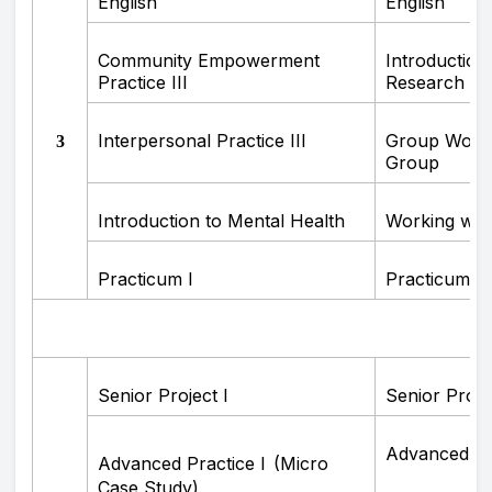
English
English
Community Empowerment
Introduction
Practice III
Research
Interpersonal Practice III
Group Work:
3
Group
Introduction to Mental Health
Working wit
Practicum I
Practicum II
Senior Project I
Senior Projec
Advanced Pra
Advanced Practice I
(Micro
Case Study)