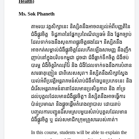
Health)
Ms. Sok Phaneth
តាមរយៈវគ្គសិក្សានេះ និ
ស្សិត
នឹងអាចពន្យល់អំពីបញ្ញតិនៃ
ជំងឺផ្លូវចិត្ត ទិដ្ឋភាពនៃផ្នែកប្រពៃណីវប្ប
ធម៌
និង ផ្នែកច្បាប់
ដែលទាក់ទងនឹងសុខភាពផ្លូវចិ
ត្ត
ផងដែរ។ និ
ស្សិត
នឹង
អាចកត់សម្គាល់ជំងឺផ្លូវចិត្តដែលកើតឡើង
សា
មញ្ញ នឹងញឹក
ញាប់នៅក្នុងបរិបទកម្ពុជា ដូចជា ជំងឺធ្លាក់ទឹកចិត្ត ជំងឺថប់
បារម្ភ ជំងឺចិត្តវិកលរ៉ាំរ៉ៃ និង ជំងឺដែលទាក់ទងនឹងការបំពាន
សារធាតុញៀន ជាពិសេសសុរា។ និ
ស្សិត
នឹងសិក្សាស្វែង
យល់អំពីប្រវ
ត្តិ
អន្តរាគមន៍សំរាប់ជំងឺទាំងបួនប្រភេទនេះ និង
ជំរើសអន្តរាគមន៍នានាដែលមានប្រសិទ្ធភាព និង គាំទ្រ
ដល់បុគ្គលដែលមានជំងឺផ្លូវចិត្ត។ និ
ស្សិត
នឹងអាចធ្វើការ
ប៉ាន់ប្រមាណ និងផ្តួចផ្តើមគំរោងព្យាបាល ដោយរាប់
បញ្ចូលការបញ្ជូនដ៏សមស្របមួយសំរាប់បុគ្គលដែលមាន
ជំងឺផ្លូវចិត្ត ឬ ដល់សមាជិកក្រុមគ្រួសាររបស់គាត់។
In this course, students will be able to explain the