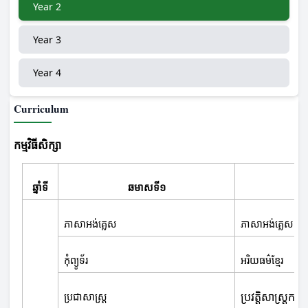
Year 2
Year 3
Year 4
Curriculum
កម្មវិធីសិក្សា
ឆ្នាំទី
ឆមាសទី១
ភាសាអង់គ្លេស
ភាសាអង់គ្លេស
កុំព្យូទ័រ
អរិយធម៌ខ្មែរ
ប្រវត្តិសាស្ត្រកម្ពុ
ប្រជាសាស្ដ្រ