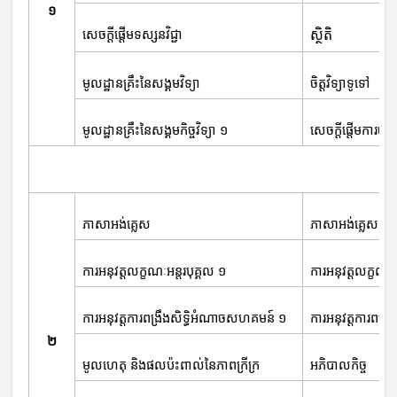
១
ស្ថិតិ
សេចក្ដីផ្ដើមទស្សនវិជ្ជា
មូលដ្ឋានគ្រឹះនៃសង្គមវិទ្យា
ចិត្តវិទ្យាទូទៅ
មូលដ្ឋានគ្រឹះនៃសង្គមកិច្ចវិទ្យា ១
សេចក្ដីផ្ដើមការចុះក
ភាសាអង់គ្លេស
ភាសាអង់គ្លេស
ការអនុវត្តលក្ខណៈអន្តរបុគ្គល ១
ការអនុវត្តលក្ខណៈអ
ការអនុវត្តការពង្រឹងសិទ្ធិអំណាចសហគមន៍ ១
ការអនុវត្តការពង្
២
មូលហេតុ និងផលប៉ះពាល់នៃភាពក្រីក្រ
អភិបាលកិច្ច