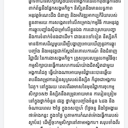
ឆ្នាំទី៣បានសិក្សាស្វែងយល់ពីអង្គការដែលកំពុងធ្វើការងារ
ពាក់ព័ន្ធនឹងផ្នែកសង្គមកិច្ច។ និសិ្សតនឹងមានលទ្ធភាព
អនុវត្តចំណេះដឹង ជំនាញ និងអភិវឌ្ឍអាកប្បកិរិយារបស់
ខ្លួនតាមរយៈការសង្កេតទៅលើគម្រោង/កម្មវិធី ការអនុវត្ត
ការឆ្លុះបញ្ជាំងស៊ីជម្រៅលើខ្លួនឯង ការដោះស្រាយបញ្ហា
និងការទំនាក់ទំនងជាដើម។ ជាងនេះទៅទៀត និស្សិតក៏
មានឱកាសដ៏ល្អមួយដើម្បីបង្ហាញអោយឃើញនូវការឆ្លុះ
បញ្ចាំង និងអនុវត្តជាក់ស្តែងនៃគោលការណ៍ និងជំនាញ
វិជ្ជាជីវៈនៃការងាសង្គមកិច្ច។ គ្រូសម្របសម្រួលកម្មវិធីចុះ
កម្មសិក្សាបានធ្វើការសហការណ៍យ៉ាងជិតស្និតជាមួយ
អង្គការដៃគូ ធ្វើយ៉ាងណាអោយមុខវិជ្ជានេះបានឆ្លើយ
តបនឹងតម្រូវការរៀនសូត្ររបស់និស្សិត ក៏ដូចជាអង្គការ
ដៃគូ។ នៅក្នុងរយៈពេលពីរឆមាសនៃមុខវិជ្ជាការចុះកម្ម
សិក្សា១
២ និស្សិតនឹងតម្រូវអោយមាន ការរៀនត្រៀម
&
នៅក្នុងថ្នាក់ចំនួន ៨វគ្គ ថ្នាក់ឆ្លុះបញ្ចាំងចំនួន ៤ដង និង
ចំណាយពេល ២ថ្ងៃ ក្នុង១សបា្ដហ៍ (ថ្ងៃចន្ទ និងថ្ងៃអង្គាររ
៧ម៉ោងកន្លះ ក្នុង១ថ្ងៃ ឬតាមការកំណត់ម៉ោងធ្វើការរបស់
ស្ថាប័ន) ដើម្បីចុះកម្មសិក្សានៅតាមអង្គការ។ សរុបទាំងពីរ