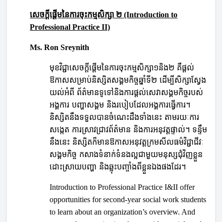
សេចក្ដីផ្ដើមនៃការចុះកម្មសិក្សា ២
(Introduction to
Professional Practice II)
Ms. Ron Sreynith
មុខវិជ្ជាសេចក្តីផ្តើមនៃការចុះកម្មសិក្សា១និង២ គឺផ្តល់
ឱកាសសម្រាប់និស្សិតសង្គមកិច្ចឆ្នាំទី២ ដើម្បីសិក្សាស្វែង
យល់អំពី ព័ត៌មានទូទៅនិងការផ្តល់សេវាសង្គមកិច្ចរបស់
អង្គការ បញ្ហាសង្គម និងរបៀបដែលអង្គការធ្វើការ។
និស្សិតនឹងទទួលបានចំណេះដឹងទាំងនេះ តាមរយៈការ
សង្កេត ការស្រាវជ្រាវព័ត៌មាន និងការអនុវត្តផ្ទាល់។ ទន្ទឹម
នឹងនេះ និស្សិតក៏មានឱកាសអនុវត្តក្រមសីលធម៌វិជ្ជាជីវៈ
សង្គមកិច្ច កសាងទំនាក់ទំនងល្អជាមួយមនុស្សជុំវិញខ្លួន
ដោះស្រាយបញ្ហា និងឆ្លុះបញ្ចាំងពីខ្លួនឯងផងដែរ។
Introduction to Professional Practice I&II offer
opportunities for second-year social work students
to learn about an organization’s overview. And