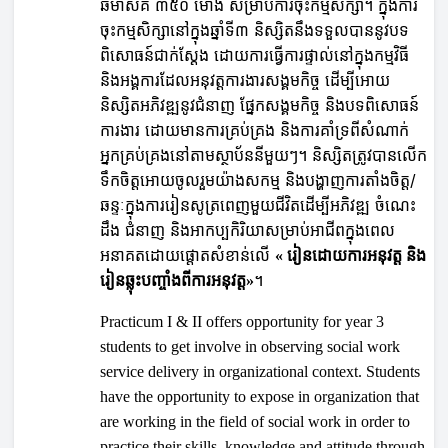
ឆមាសគឺ ៣៥០ ម៉ោង សម្រាប់ការចុះកម្មសិក្សា។ ក្នុងការ
ចុះកម្មសិក្សានៅក្នុងឆ្នាំទី៣ និស្សិតនឹងទទួលបាននូវបទ
ពិសោធន៍ជាក់ស្ដែង ដោយការធ្វើការផ្ទាល់នៅក្នុងកម្មវិធី
និងអង្គការដែលអនុវត្ដការងារសង្គមកិច្ច ដើម្បីអោយ
និស្សិតអភិវឌ្ឍនូវជំនាញ ផ្នែកសង្គមកិច្ច និងបទពិសោធន៍
ការងារ ដោយមានការគ្រប់គ្រង និងការគាំទ្រពីសំណាក់
អ្នកគ្រប់គ្រងនៅតាមស្ថាប័ននីមួយៗ។ និស្សិតត្រូវបានលើក
ទឹកចិត្តអោយចូលរួមយ៉ាងសកម្ម និងបង្ហាញការតាំងចិត្ត/
ឆន្ទៈក្នុងការរៀនសូត្រពេញមួយជីវិតដើម្បីអភិវឌ្ឍ ចំណេះ
ដឹង ជំនាញ និងអាកប្បកិរិយាសម្រាប់អាជីពក្នុងពេល
អនាគតដោយផ្តោតសំខាន់លើ
រៀនដោយការអនុវត្ត និង
«
រៀនឆ្លុះបញ្ចាំងពីការអនុវត្ត
។
»
Practicum I & II offers opportunity for year 3
students to get involve in observing social work
service delivery in organizational context. Students
have the opportunity to expose in organization that
are working in the field of social work in order to
practice their skills, knowledge and attitude through