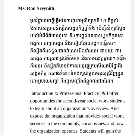
Ms. Ron Sreynith
មុខវិជ្ជាសេចក្តីផ្តើមនៃការចុះកម្មសិក្សា១និង២ គឺផ្តល់
ឱកាសសម្រាប់និស្សិតសង្គមកិច្ចឆ្នាំទី២ ដើម្បីសិក្សាស្វែង
យល់អំពីព័ត៌មានទូទៅ និងការផ្តល់សេវាសង្គមកិច្ចរបស់
អង្គការ បញ្ហាសង្គម និងរបៀបដែលអង្គការធ្វើការ។
និស្សិតនឹងទទួលបានចំណេះដឹងទាំងនេះ តាមរយៈការ
សង្កេត ការស្រាវជ្រាវព័ត៌មាន និងការអនុវត្តផ្ទាល់។ ទន្ទឹម
នឹងនេះ និស្សិតក៏មានឱកាសអនុវត្តក្រមសីលធម៌វិជ្ជាជីវៈ
សង្គមកិច្ច កសាងទំនាក់ទំនងល្អជាមួយមនុស្សជុំវិញខ្លួន
ដោះស្រាយបញ្ហា និងឆ្លុះបញ្ចាំងពីខ្លួនឯងផងដែរ។
Introduction to Professional Practice I&II offer
opportunities for second-year social work students
to learn about an organization’s overview. And
expose the organization that provides social work
services to the community, social issues, and how
the organization operates. Students will gain the